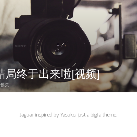
结局终于出来啦[视频]
活娱乐
Jaguar inspired by
Yasuko
, just a
bigfa
theme.