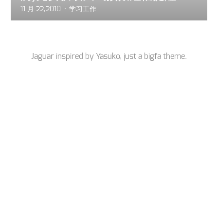
11 月 22,2010
学习工作
Jaguar inspired by
Yasuko
, just a
bigfa
theme.