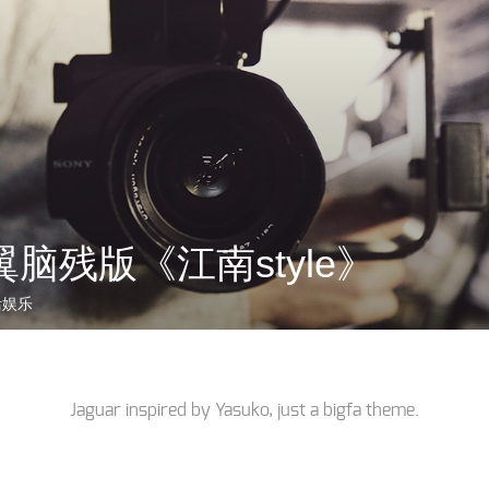
脑残版《江南style》
活娱乐
Jaguar inspired by
Yasuko
, just a
bigfa
theme.