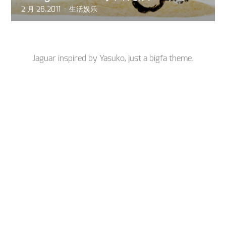
2 月 28,2011
生活娱乐
Jaguar inspired by
Yasuko
, just a
bigfa
theme.