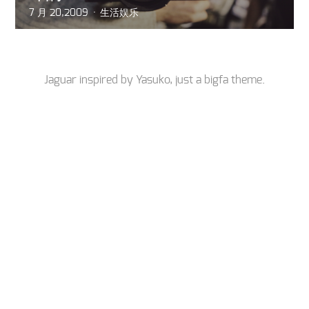
7 月 20,2009
生活娱乐
Jaguar inspired by
Yasuko
, just a
bigfa
theme.