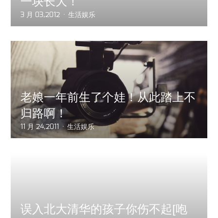
一块长大！
3 月 03,2012
生活娱乐
老娘一年前生了个娃！从此踏上不
归路啊！
11 月 24,2011
生活娱乐
误入北大清华的孩子你伤不起[咆