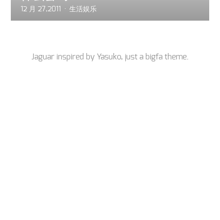
12 月 27,2011
生活娱乐
Jaguar inspired by
Yasuko
, just a
bigfa
theme.