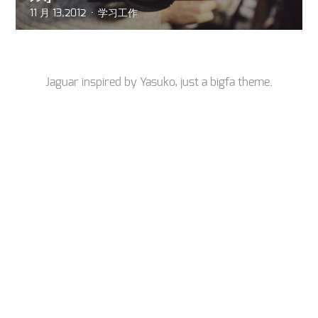
11 月 13,2012
学习工作
Jaguar inspired by
Yasuko
, just a
bigfa
theme.