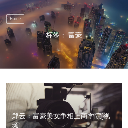
Home
标签：
富豪
郑云：富豪美女争相上商学院[视
频]