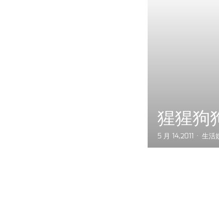
猩猩狗
5 月 14,2011
生活