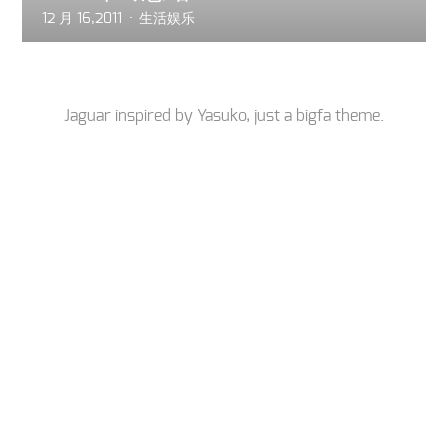
12 月 16,2011
生活娱乐
Jaguar inspired by
Yasuko
, just a
bigfa
theme.