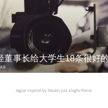
轻董事长给大学生18条很好
娱乐
Jaguar inspired by
Yasuko
, just a
bigfa
theme.