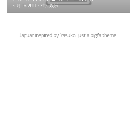
4 月 16,2011
生活娱乐
Jaguar inspired by
Yasuko
, just a
bigfa
theme.