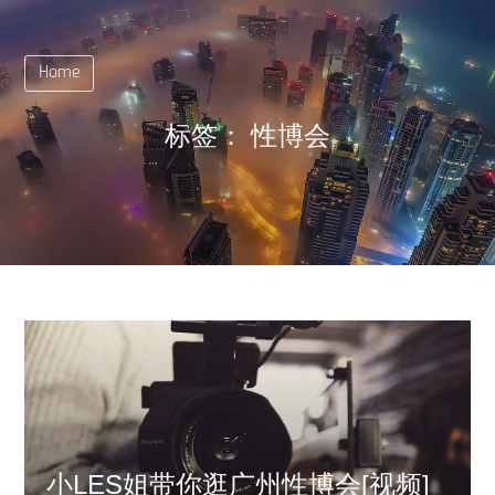
Home
标签：
性博会
小LES姐带你逛广州性博会[视频]