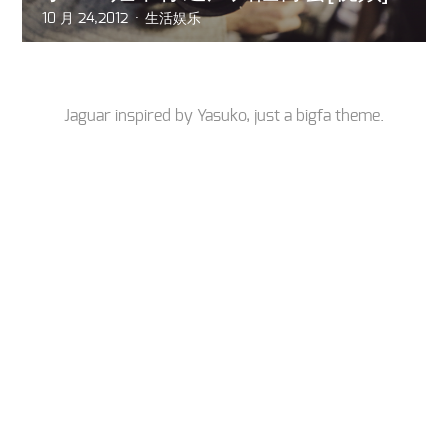
10 月 24,2012
生活娱乐
Jaguar inspired by
Yasuko
, just a
bigfa
theme.