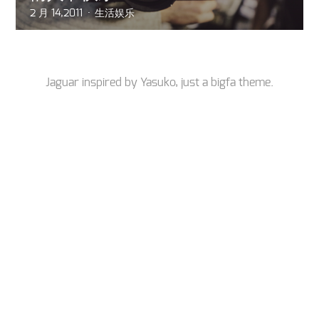
2 月 14,2011
生活娱乐
Jaguar inspired by
Yasuko
, just a
bigfa
theme.