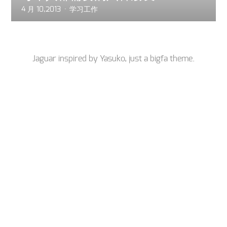
4 月 10,2013
学习工作
Jaguar inspired by
Yasuko
, just a
bigfa
theme.