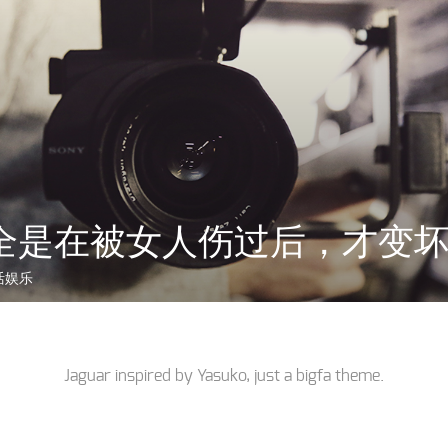
全是在被女人伤过后，才变
活娱乐
Jaguar inspired by
Yasuko
, just a
bigfa
theme.