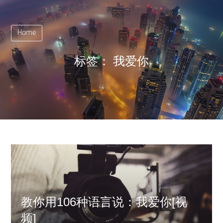
Home
标签：
我爱你
教你用106种语言说：我爱你[视
频]