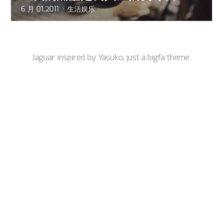
6 月 01,2011
生活娱乐
Jaguar inspired by
Yasuko
, just a
bigfa
theme.