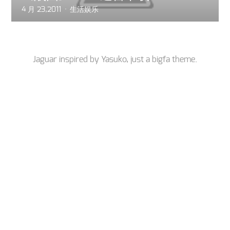
4 月 23,2011
生活娱乐
Jaguar inspired by
Yasuko
, just a
bigfa
theme.