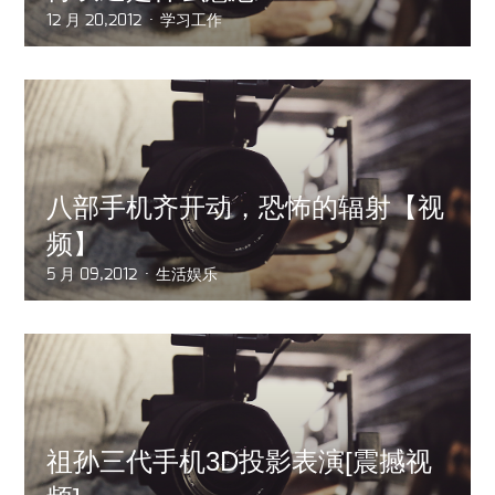
12 月 20,2012
学习工作
八部手机齐开动，恐怖的辐射【视
频】
5 月 09,2012
生活娱乐
祖孙三代手机3D投影表演[震撼视