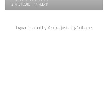
12 月 31,2010
学习工作
Jaguar inspired by
Yasuko
, just a
bigfa
theme.