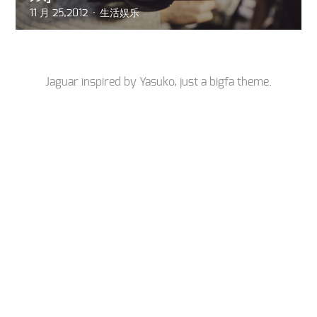
11 月 25,2012
生活娱乐
Jaguar inspired by
Yasuko
, just a
bigfa
theme.