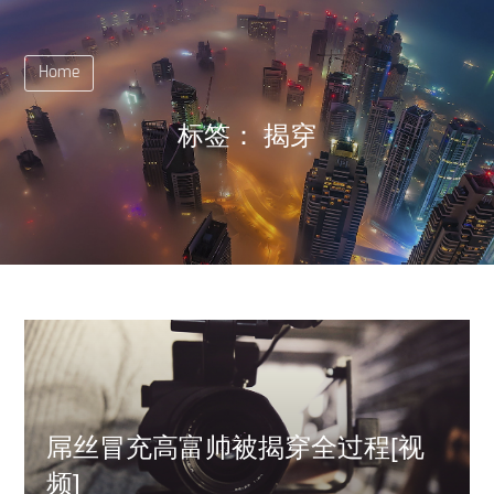
Home
标签：
揭穿
屌丝冒充高富帅被揭穿全过程[视
频]