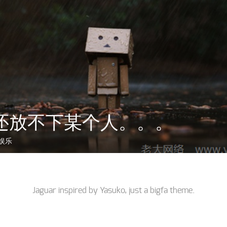
还放不下某个人。。。
娱乐
Jaguar inspired by
Yasuko
, just a
bigfa
theme.