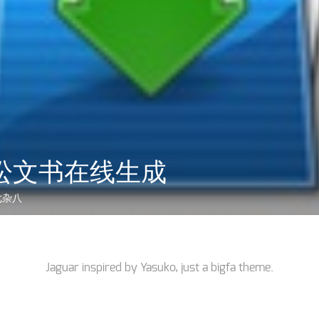
讼文书在线生成
七杂八
Jaguar inspired by
Yasuko
, just a
bigfa
theme.