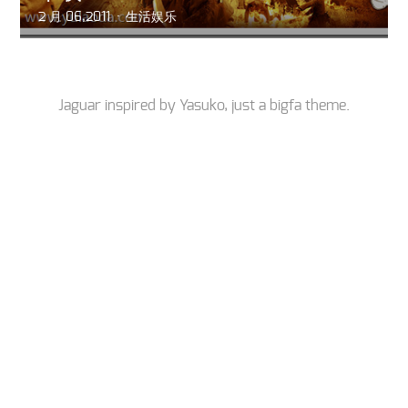
2 月 06,2011
生活娱乐
Jaguar inspired by
Yasuko
, just a
bigfa
theme.