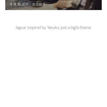
8 月 16,2011
生活娱乐
Jaguar inspired by
Yasuko
, just a
bigfa
theme.