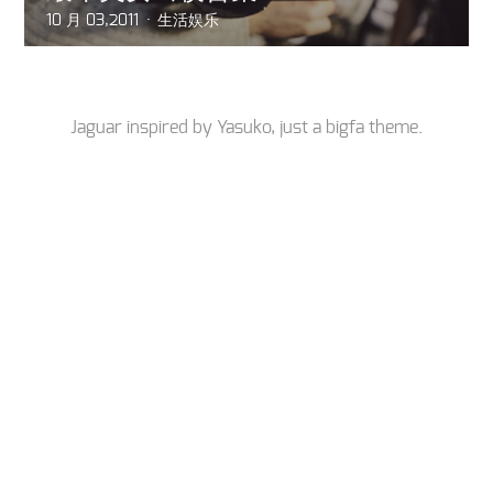
10 月 03,2011
生活娱乐
Jaguar inspired by
Yasuko
, just a
bigfa
theme.