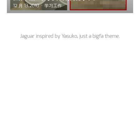
12 月 13,2010
学习工作
Jaguar inspired by
Yasuko
, just a
bigfa
theme.