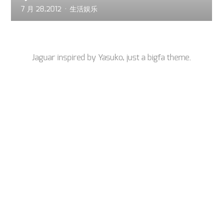
7 月 28,2012
生活娱乐
Jaguar inspired by
Yasuko
, just a
bigfa
theme.