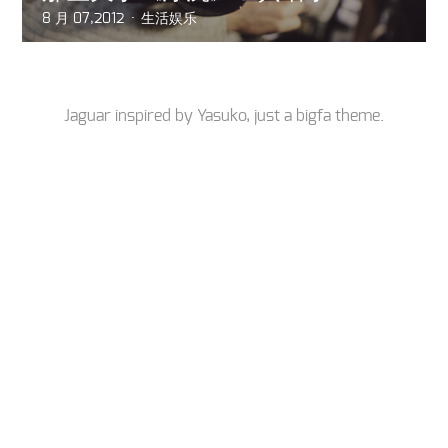
8 月 07,2012
生活娱乐
Jaguar inspired by
Yasuko
, just a
bigfa
theme.