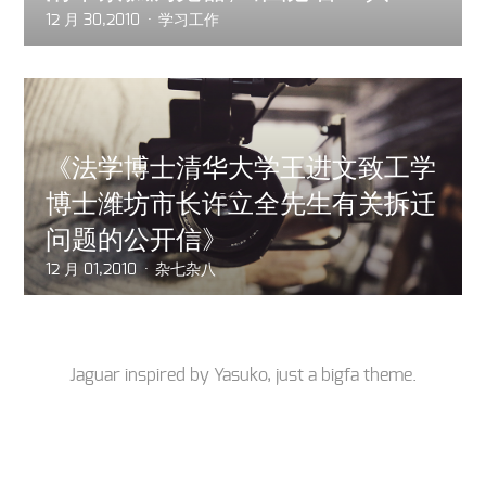
12 月 30,2010
学习工作
《法学博士清华大学王进文致工学
博士潍坊市长许立全先生有关拆迁
问题的公开信》
12 月 01,2010
杂七杂八
Jaguar inspired by
Yasuko
, just a
bigfa
theme.