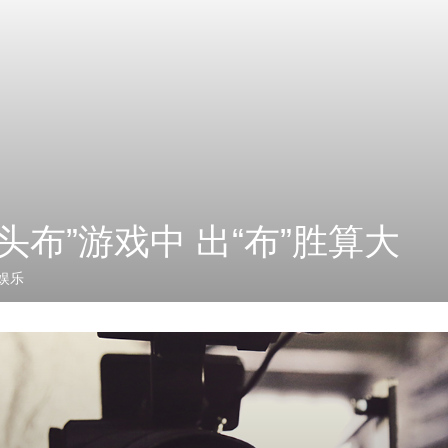
头布”游戏中 出“布”胜算大
娱乐