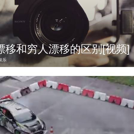
漂移和穷人漂移的区别[视频]
娱乐