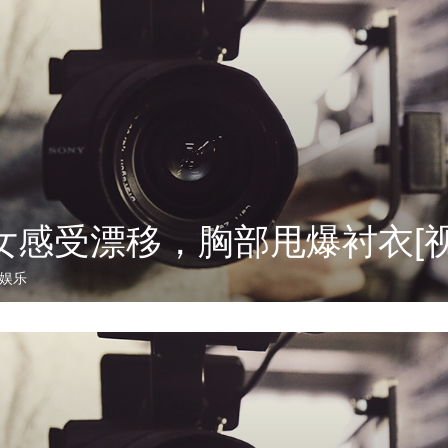
女感受漂移，胸部甩爆衬衣[视
娱乐