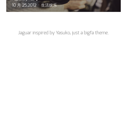
10 月 25,2012
生活娱乐
Jaguar inspired by
Yasuko
, just a
bigfa
theme.