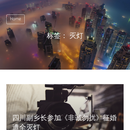
Home
标签：
灭灯
四川副乡长参加《非诚勿扰》征婚
遭全灭灯