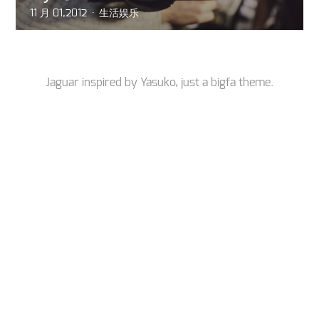
11 月 01,2012
生活娱乐
Jaguar inspired by
Yasuko
, just a
bigfa
theme.