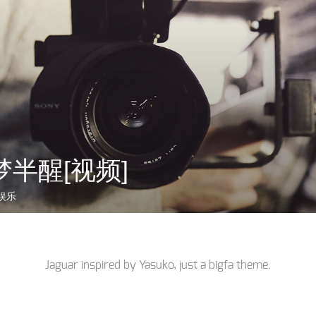
半醒[视频]
娱乐
Jaguar inspired by
Yasuko
, just a
bigfa
theme.