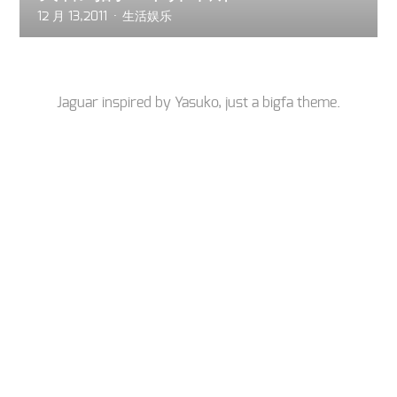
12 月 13,2011
生活娱乐
Jaguar inspired by
Yasuko
, just a
bigfa
theme.