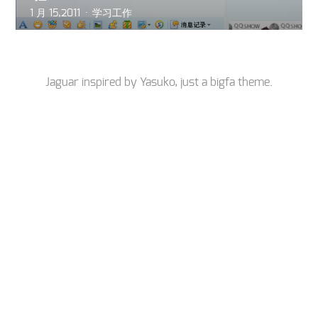
1 月 15,2011
学习工作
Jaguar inspired by
Yasuko
, just a
bigfa
theme.