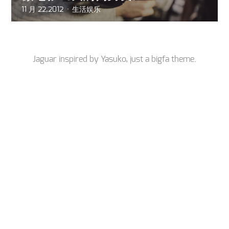
11 月 22,2012
生活娱乐
Jaguar inspired by
Yasuko
, just a
bigfa
theme.