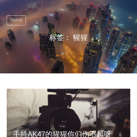
Home
标签：
猩猩
手持AK47的猩猩你们伤不起呀