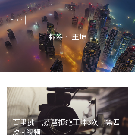
Home
标签：
王坤
百里挑一,蔡慧拒绝王坤3次，第四
次~[视频]