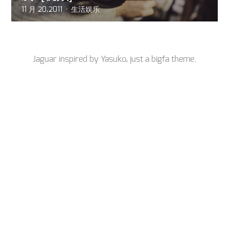
11 月 20,2011
生活娱乐
Jaguar inspired by
Yasuko
, just a
bigfa
theme.