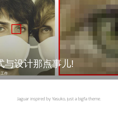
式与设计那点事儿!
习工作
Jaguar inspired by
Yasuko
, just a
bigfa
theme.