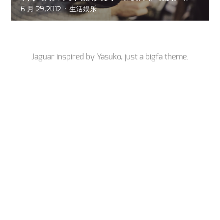
6 月 29,2012
生活娱乐
Jaguar inspired by
Yasuko
, just a
bigfa
theme.