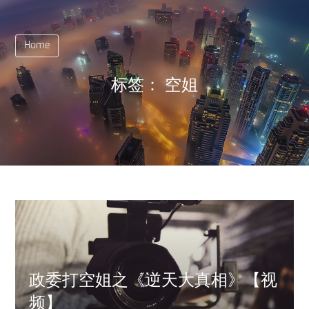
Home
标签：
空姐
政委打空姐之《逆天大真相》【视
频】