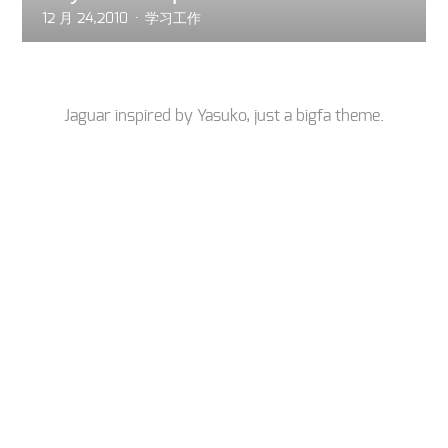
12 月 24,2010
学习工作
Jaguar inspired by
Yasuko
, just a
bigfa
theme.