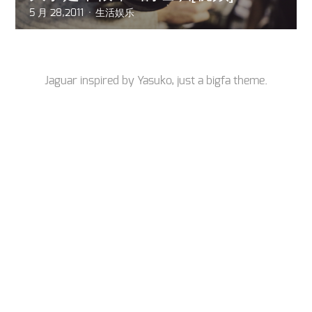
5 月 28,2011
生活娱乐
Jaguar inspired by
Yasuko
, just a
bigfa
theme.