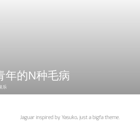
青年的N种毛病
娱乐
Jaguar inspired by
Yasuko
, just a
bigfa
theme.