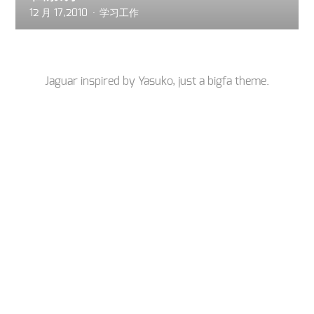
12 月 17,2010
学习工作
Jaguar inspired by
Yasuko
, just a
bigfa
theme.