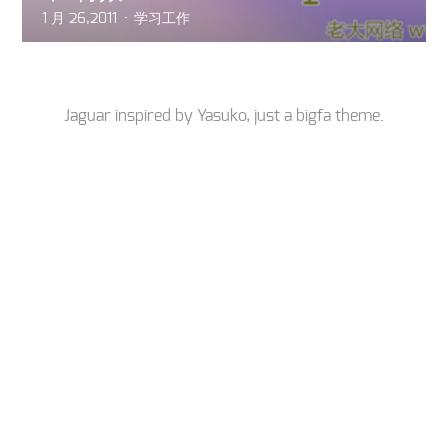
1 月 26,2011
学习工作
Jaguar inspired by
Yasuko
, just a
bigfa
theme.