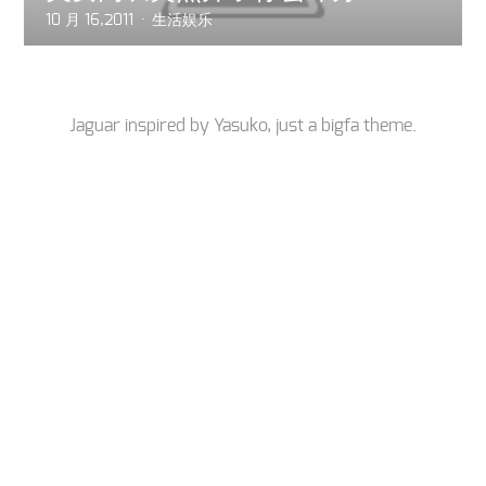
10 月 16,2011
生活娱乐
Jaguar inspired by
Yasuko
, just a
bigfa
theme.